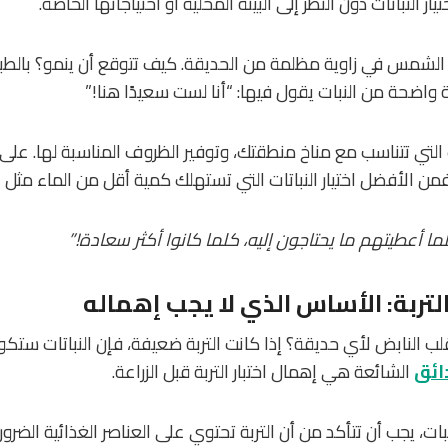
ار النباتات دون النظر إلى البيئة المحلية أو احتياجاتها الخاصة.
تحب الشمس في زاوية مظلمة من الحديقة. كيف تتوقع أن ينمو؟ بالط
واضحة من النبات يقول فيها: “أنا لست سعيدًا هنا!”
ات التي تتناسب مع مناخ منطقتك، وتوفير الظروف المناسبة لها. على 
الأفضل اختيار النباتات التي تستهلك كمية أقل من الماء مثل الصب
لما أعطيتهم ما يحتاجون إليه، كلما كانوا أكثر سعادة!”
لتربة: الأساس الذي لا يجب إهماله
لب النابض لأي حديقة؟ إذا كانت التربة ضعيفة، فإن النباتات ستكو
ائق
الشائعة هي إهمال اختبار التربة قبل الزراعة.
بات، يجب أن تتأكد من أن التربة تحتوي على العناصر الغذائية الضرور