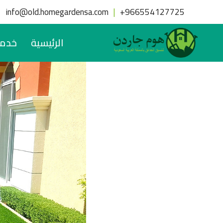
لتجاوز
info@old.homegardensa.com
|
+
966554127725
لى
لمحتوى
الرئيسية
خدما