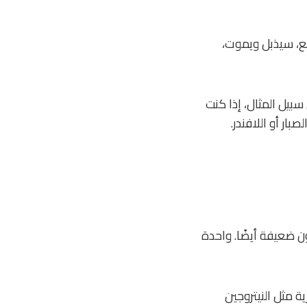
بع، سيذبل ويموت،
سبيل المثال، إذا كنت
ار أو اللافندر.
ن ضعيفة أيضًا. واحدة
ية مثل النيتروجين