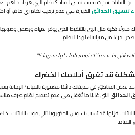
 تعلم أن أكثر من 70% من النباتات تموت بسبب نقص المياه؟ نظام الري هو أحد أه
ء تنسيق الحدائق
الكبيرة هي عدم تركيب نظام ري كافٍ أو اختي
لك حلولًا ذكية مثل الري بالتنقيط الذي يوفر المياه ويضمن وصولها 
صص جزءًا من ميزانيتك لهذا النظام.
 العطش بينما يمكنك توفير الماء لها بسهولة!”
كلة قد تغرق أحلامك الخضراء
وجد بعض المناطق في حديقتك دائمًا مغمورة بالمياه؟ الإجابة بس
 الحدائق
التي غالبًا ما تُغفل هي عدم تصميم نظام صرف مناس
لنباتات، فإنها قد تسبب تسوس الجذور وبالتالي موت النباتات. لذلك
المياه.