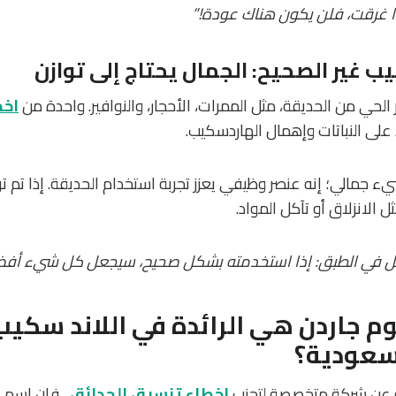
ا غرقت، فلن يكون هناك عودة!”
 غير الصحيح: الجمال يحتاج إلى توازن
الحي من الحديقة، مثل الممرات، الأحجار، والنوافير. واحدة من
اخط
على النباتات وإهمال الهاردسكيب.
 جمالي؛ إنه عنصر وظيفي يعزز تجربة استخدام الحديقة. إذا تم ت
الانزلاق أو تآكل المواد.
بل في الطبق: إذا استخدمته بشكل صحيح، سيجعل كل شيء أفض
م جاردن هي الرائدة في اللاند سكي
سعودية؟
ه عن شركة متخصصة لتجنب
اخطاء تنسيق الحدائق
، فإن اسم
ش