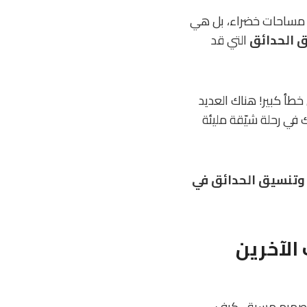
 مساحات خضراء، بل هي
ق الحدائق
التي قد
طأ كبير! هناك العديد
ك في رحلة شيّقة مليئة
 وتنسيق الحدائق في
الآخرين
ن تصميم مسبق. كيف