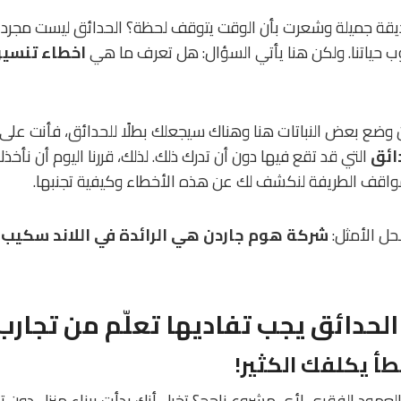
يقة جميلة وشعرت بأن الوقت يتوقف لحظة؟ الحدائق ليست مجرد
 حياتنا. ولكن هنا يأتي السؤال: هل تعرف ما هي
اخطاء تنسي
 وضع بعض النباتات هنا وهناك سيجعلك بطلًا للحدائق، فأنت على خ
ائق
التي قد تقع فيها دون أن تدرك ذلك. لذلك، قررنا اليوم أن نأخذ
مواقف الطريفة لنكشف لك عن هذه الأخطاء وكيفية تجنبها.
حل الأمثل:
شركة هوم جاردن هي الرائدة في اللاند سكيب
لحدائق يجب تفاديها تعلّم من تجارب 
أ يكلفك الكثير!
العمود الفقري لأي مشروع ناجح؟ تخيل أنك بدأت ببناء منزل دو