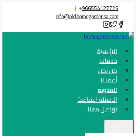
التجاوز
|
+
966554127725
إلى
info@old.homegardensa.com
المحتوى
الرئيسية
خدماتنا
من نحن
أعمالنا
المدونة
الاسئلة الشائعة
تواصل معنا