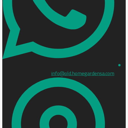
info@old.homegardensa.com