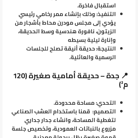
استقبال فاخرة.
التنفيذ: وذلك بإنشاء ممر رخامي رئيسي
يؤدي إلى مجلس مودرن محاط بأشجار من
الزيتون، نافورة هندسية وسط الحديقة،
وإنارة ليلية بسيطه
النتيجة: حديقة أنيقة تصلح للجلسات
الرسمية والعائلية.
📍 جدة – حديقة أمامية صغيرة (120
م²)
التحدي: مساحة محدودة.
التصميم: قمنا باستخدام العشب الصناعي
لتغطية المساحة، وانشاء جدار جداري
مزروع بالنباتات العمودية، وتخصيص جلسة
قهوة صغيرة بظل برجولة معدنية.