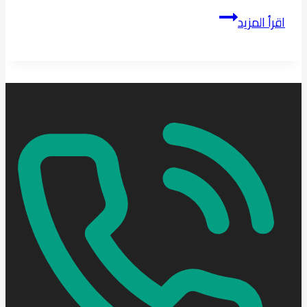
تصميم
اقرأ المزيد
وتوريد
خشب
معالج
للحدائق
فى
الرياض