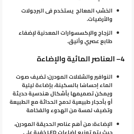
الخشب المعالج يستخدم فى البرجولات
والأرضيات.
الزجاج والإكسسوارات المعدنية لإضفاء
طابع عصري وأنيق.
4
– العناصر المائية والإضاءة
النوافير والشلالات المودرن: تضيف صوت
الماء إحساسًا بالسكينة، بإضاءة ليلية
ويمكن تصميمها بأشكال هندسية حديثة
أو بأحجار طبيعية لدمج الحداثة مع الطبيعة
وتضيف لمسة من الهدوء والفخامة
الإضاءة: من أهم عناصر الحديقة المودرن،
حيث يتم توزيع إضاءات LED خفية على