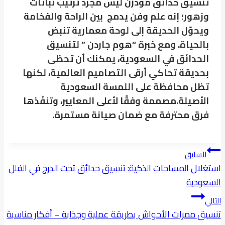
تنسيق حدائق مودرن ليس مجرد ترتيب نباتات
وزهور؛ إنه علم وفن يدمج بين الراحة والفخامة
ويحوّل الحديقة إلى لوحة معمارية تنبض
بالحياة. ومع خبرة “
هوم جاردن ”
لتنسيق
الحدائق في السعودية، يمكنك أن تحظى
بحديقة تحاكي أرقى التصاميم العالمية، لكنها
تظل محافظة على اللمسة السعودية
الأصيلة.مصممة وفقًا لأعلى المعايير، وتنفّذها
فرق محترفة مع ضمان صيانة مستمرة.
تصفّح
السابق
المقالات
استغلال المساحات الذكية: تنسيق حدائق تحت الدرج في الفلل
السعودية
التالي
تنسيق ممرات الأحواش بطريقة عملية وجذابة – أفكار مناسبة