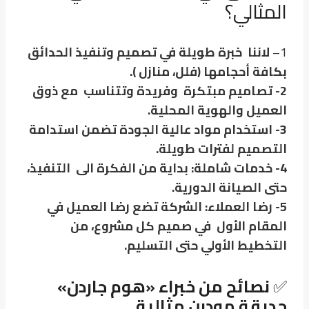
المثالي؟
1
–
لاننا خبرة طويلة في تصميم وتنفيذ الحدائق
بكافة أحجامها (فلل، منازل ).
2- تصاميم مبتكرة وفريدة وتتناسب مع ذوق
العميل والهوية المحلية.
3- استخدام مواد عالية الجودة تضمن استدامة
التصميم لفترات طويلة.
4- خدمات شاملة: بداية من الفكرة الى التنفيذ،
حتى الصيانة الدورية.
5- رضا العملاء: الشركة تضع رضا العميل في
المقام الأول في صميم كل مشروع، من
التخطيط الأولي حتى التسليم.
✅
نصائح من خبراء «هوم جاردن»
حديقة مودرن مثالية