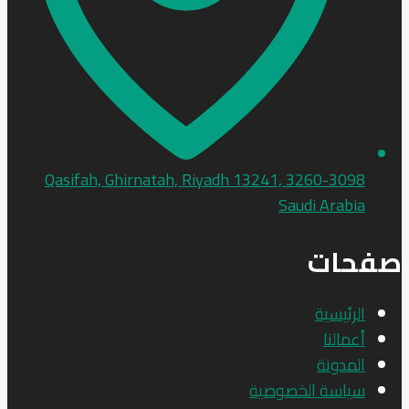
3260-3098 Qasifah, Ghirnatah, Riyadh 13241,
Saudi Arabia
صفحات
الرئيسية
أعمالنا
المدونة
سياسة الخصوصية