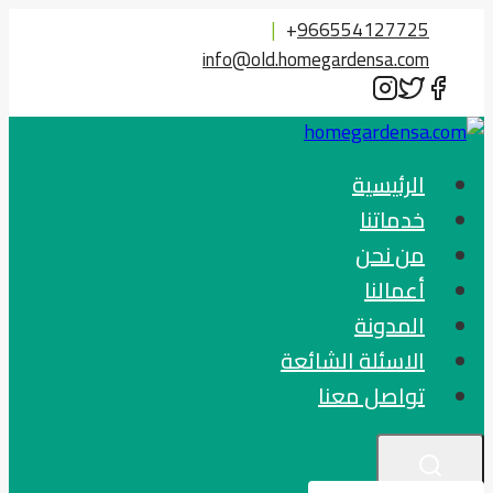
التجاوز
|
+
966554127725
إلى
info@old.homegardensa.com
المحتوى
الرئيسية
خدماتنا
من نحن
أعمالنا
المدونة
الاسئلة الشائعة
تواصل معنا