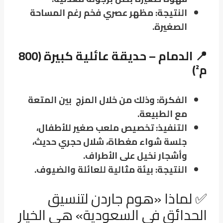
النتيجة: مظهر عصري فخم رغم المساحة
الصغيرة.
📍 الدمام – حديقة عائلية كبيرة (800
م²)
الفكرة: وذلك من خلال المزج بين المتعة
مع الطبيعة.
التنفيذ: تخصيص ملعب صغير للأطفال،
جلسة شواء مغطاة، شلال حجري حديث،
وأشجار نخيل على الأطراف.
النتيجة: بيئة مثالية للعائلة والضيوف.
✅ لماذا «هوم جاردن لتنسيق
الحدائق في السعودية» هي الخيار