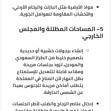
مواد الأرضية مثل البازلت والرخام الأردني،
والأخشاب المقاومة للعوامل الجوية.
5
– المساحات المظللة والمجلس
الخارجي
إنشاء برجولات خشبية أو حديدية
بتصميم خليط من الطراز السعودي
والمودرن، تزود بجلسات مريحة
ومقاعد قابلة للتعديل للإستمتاع
بظل النهار لأن المناخ في المملكة
يتطلب أماكن مريحة للجلوس بعيدًا
عن الشمس الحارقة.
إدخال عناصر الزجاج والصُلب لأطر الجلسات
لضمان تهوية طبيعية وإطلالة مفتوحة.