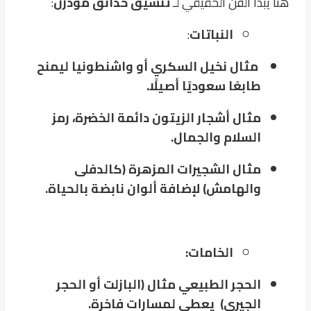
هنا يبدأ الفن الحقيقي لـ
تنسيق حدائق مودرن
:
النباتات
:
مثال نخيل السكري أو واشنطونيا ليمنح
طابعًا سعوديًا أصيلًا.
مثال أشجار الزيتون دائمة الخضرة، رمز
السلام والجمال.
مثال الشجيرات المزهرة (كالدفلى
والهامش) لإضافة ألوان نابضة بالحياة.
الخامات:
الحجر الطبيعي مثال (البازلت أو الحجر
الجيري) يعطى لمسارات فاخرة.