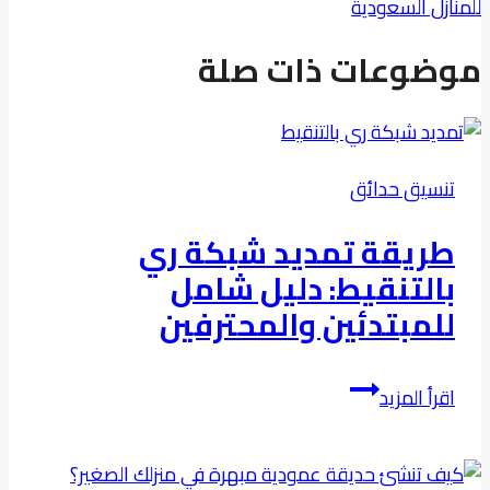
للمنازل السعودية
موضوعات ذات صلة
تنسيق حدائق
طريقة تمديد شبكة ري
بالتنقيط: دليل شامل
للمبتدئين والمحترفين
طريقة
اقرأ المزيد
تمديد
شبكة
ري