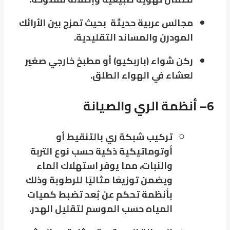
مجالس عربية حديثة بحيث تمزج بين الأرائك
المودرن والمساند التقليدية.
ركن شواء (باربكيو) أو مطبخ خارجي صغير
لعشاء في الهواء الطلق.
6
– أنظمة الري والصيانة
تركيب شبكة ري بالتنقيط أو
أوتوماتيكية ذكية حسب نوع التربة
والنبات، مما يوفر استهلاك الماء
ويضمن توزيعًا مثاليًا للرطوبة
وذلك
بأنظمة تحكم عن بُعد تضبط كميات
المياه حسب الموسم لتقليل الهدر.