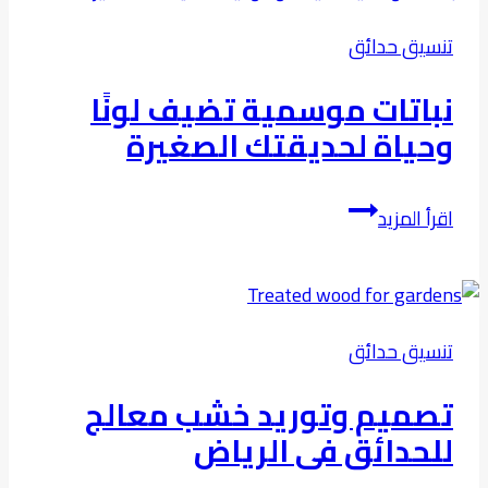
وتنسيق
تنسيق حدائق
حدائق
منزلك
نباتات موسمية تضيف لونًا
في
وحياة لحديقتك الصغيرة
المملكة
العربية
نباتات
السعودية
اقرأ المزيد
موسمية
تضيف
لونًا
وحياة
تنسيق حدائق
لحديقتك
الصغيرة
تصميم وتوريد خشب معالج
للحدائق فى الرياض