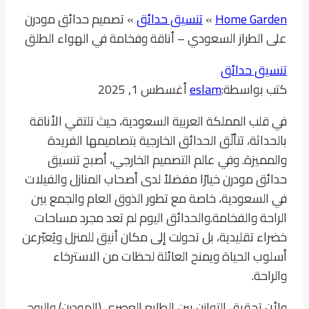
Home Garden
»
تنسيق حدائق
»
تصميم حدائق مودرن
على الطراز السعودي – أناقة وفخامة في الهواء الطلق
تنسيق حدائق
كتب بواسطة:
eslam
أغسطس 1, 2025
في قلب المملكة العربية السعودية، حيث تلتقي الأناقة
بالحداثة، تتألّق الحدائق الخارجية بتصاميمها الفريدة
والمميزة. وفي عالم التصميم الخارجي، أصبح تنسيق
حدائق مودرن خيارًا مفضلاً لدى أصحاب المنازل والفيلات
في السعودية، خاصة مع تطور الذوق العام والجمع بين
الراحة والفخامة.والحدائق اليوم لم تعد مجرد مساحات
خضراء تقليدية، بل تحولت إلى مكان أنيق للمنزل ويُعبّرعن
أسلوب الحياة ويمنح العائلة لحظات من الاسترخاء
والراحة.
ولأن تحقيق التوازن بين الطابع العصري (المودرن) والروح