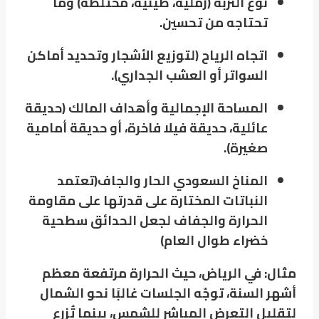
نوع التربة (رملية، طينية، مختلطة) وما
تحتاجه من تحسين.
اتجاه الرياح (لتوزيع الأشجار وتحديد أماكن
السواتر أو العشب الجداري).
المساحة الإجمالية وأهداف المالك (حديقة
عائلية، حديقة فيلا فاخرة، أو حديقة أمامية
صغيرة).
المناخ السعودي الحار والجاف(تعتمد
النباتات المختارة على قدرتها على مقاومة
الحرارة والجفاف لجعل الحدائق سطحية
خضراء طوال العام)
مثال: في الرياض، حيث الحرارة مرتفعة معظم
أشهر السنة، توجّه الجلسات غالبًا نحو الشمال
لتقليل التعرض المباشر للشمس، بينما تُزرع