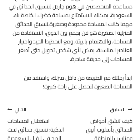
مساعدة المتخصصين في
هوم جاردن لتنسيق الحدائق في
السعودية
، يمكنك الاستمتاع بمساحة خضراء الخاصة بك،
مهما كانت المساحة محدودة وصغيرة.تنسيق الحدائق
المنزلية الصغيرة هو فن يجمع بين الذوق، الاستفادة من
المساحة، والاهتمام بالبيئة. ومع التخطيط الجيد واختيار
العناصر المناسبة، يمكن لأي شخص تحويل حتى أصغر
المساحات إلى حديقة ساحرة.
ابدأ رحلتك مع الطبيعة من داخل منزلك، واستفد من
المساحة الصغيرة لتحصل على راحة كبيرة!
تصفّح
السابق
التالي
المقالات
كيف تنسّق أحواض
استغلال المساحات
الحدائق بأسلوب أنيق
الذكية: تنسيق حدائق تحت
ومناسب للمنطقة
الدرج في الفلل السعودية