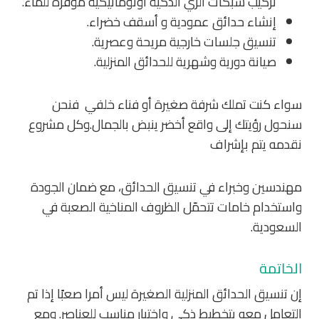
تركيب شبكات الري الذكية
أوتوماتيكية
موفرة للماء.
إنشاء حدائق عمودية و أسقف خضراء.
تنسيق جلسات خارجية مريحة
وعصرية.
صيانة دورية وشهرية للحدائق المنزلية.
سواء كنت تملك شرفة صغيرة أو فناء خلفي فنحن
سنحول رؤيتك إلى واقع أخضر ينبض بالجمال.وكل مشروع
نقدمه يتم بإشراف
مهندسين وخبراء في تنسيق الحدائق، مع ضمان الجودة
واستخدام خامات تتحمّل الظروف المناخية الصعبة في
السعودية.
الخاتمة
إن
تنسيق الحدائق المنزلية الصغيرة
ليس أمرا صعبًا إذا تم
التعامل معه بتخطيط ذكي واختيار مناسب للعناصر. ومع