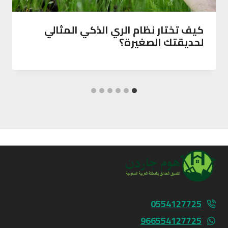
كيف تختار نظام الري الذكي المثالي
لحديقتك الصغيرة؟
0554127725
966554127725