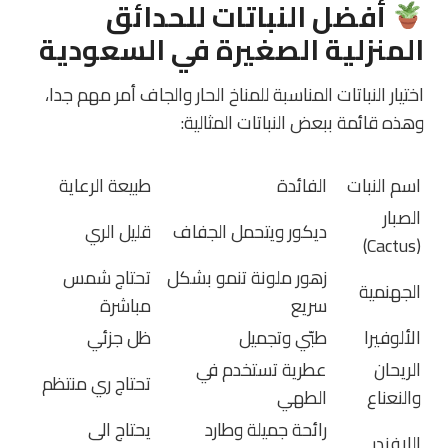
أفضل النباتات للحدائق
المنزلية الصغيرة في السعودية
اختيار النباتات المناسبة للمناخ الحار والجاف أمر مهم جدا،
وهذه قائمة ببعض النباتات المثالية:
اسم النبات
الفائدة
طبيعة الرعاية
الصبار
ديكور ويتحمل الجفاف
قليل الري
(Cactus)
زهور ملونة تنمو بشكل
تحتاج شمس
الجهنمية
سريع
مباشرة
الألوفيرا
طبّي وتجميل
ظل جزئي
الريحان
عطرية تستخدم في
تحتاج ري منتظم
والنعناع
الطهي
رائحة جميلة وطارد
يحتاج الى
اللافندر