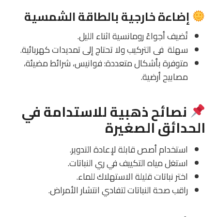
إضاءة خارجية بالطاقة الشمسية
تُضيف أجواءً رومانسية اثناء الليل.
سهلة فى التركيب ولا تحتاج إلى تمديدات كهربائية.
متوفرة بأشكال متعددة: فوانيس، شرائط مضيئة،
مصابيح أرضية.
نصائح ذهبية للاستدامة في
الحدائق الصغيرة
استخدام
أصص قابلة لإعادة التدوير
.
استغل
مياه التكييف
في ري النباتات.
اختر نباتات
قليلة الاستهلاك للماء
.
راقب صحة النباتات لتفادي انتشار الأمراض.