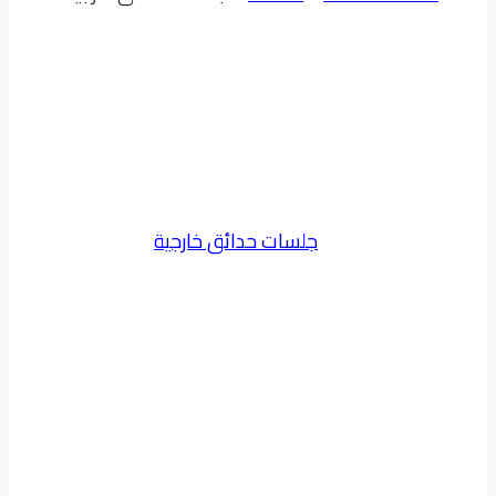
تصميم جلسات
حدائق خارجية
يبحث العديد من الأشخاص عن طرق مبتكرة وغير
مكلفة تصميم
جلسات حدائق خارجية
تمنح المنزل
لمسة جمالية فريدة. في هذا المقال، نقدم أهم
النصائح والخطوات التي تساعدك في تصميم
جلسات مريحة وجذابة بأسعار معقولة.