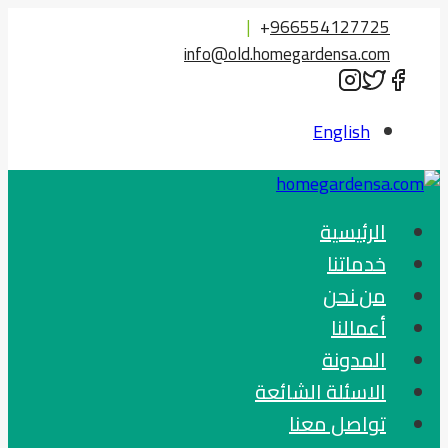
التجاوز
|
+
966554127725
إلى
info@old.homegardensa.com
المحتوى
English
الرئيسية
خدماتنا
من نحن
أعمالنا
المدونة
الاسئلة الشائعة
تواصل معنا