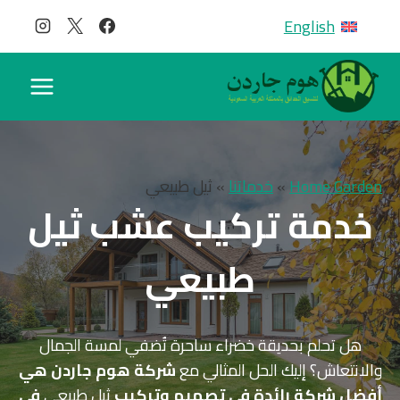
لتجاوز
English
لى
لمحتوى
Home Garden
»
خدماتنا
»
ثيل طبيعي
خدمة تركيب عشب ثيل
طبيعي
هل تحلم بحديقة خضراء ساحرة تُضفي لمسة الجمال
والانتعاش؟ إليك الحل المثالي مع
شركة هوم جاردن هي
أفضل شركة رائدة في تصميم وتركيب
ثيل طبيعي
في