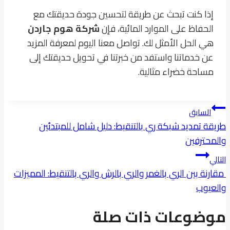
إذا كنت تبحث عن طريقة لتحسين جودة حديقتك مع
الحفاظ على الموارد المائية، فإن
شركة هوم جاردن
هي الحل الأمثل لك. تواصل معنا اليوم لمعرفة المزيد
عن خدماتنا واستفد من خبرتنا في تحويل حديقتك إلى
مساحة خضراء مثالية.
تصفّح
السابق
المقالات
طريقة تمديد شبكة ري بالتنقيط: دليل شامل للمبتدئين
والمحترفين
التالي
مقارنة بين الري بالغمر والري بالرش والري بالتنقيط: المميزات
والعيوب
موضوعات ذات صلة