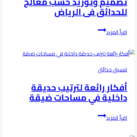
تصميم وتوريد خشب معالج
للمبتدئين
للحدائق فى الرياض
والمحترفين
تصميم
اقرأ المزيد
وتوريد
خشب
معالج
للحدائق
تنسيق حدائق
فى
الرياض
أفكار رائعة لترتيب حديقة
داخلية في مساحات ضيقة
أفكار
اقرأ المزيد
رائعة
لترتيب