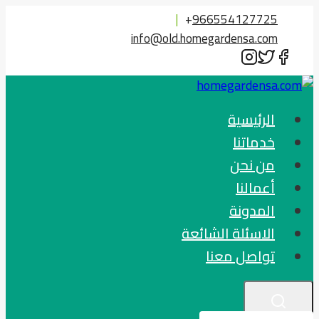
التجاوز
|
+
966554127725
إلى
info@old.homegardensa.com
المحتوى
الرئيسية
خدماتنا
من نحن
أعمالنا
المدونة
الاسئلة الشائعة
تواصل معنا