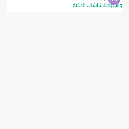
شبكات
الري
الزراعية
بالرياض؟
معلومات عن تنسيق الحدائق
تصميم شبكة الري بالرشاشات وفر
المياه والجهدبالرشاشات الذكية
تصميم
اقرأ المزيد
شبكة
الري
بالرشاشات