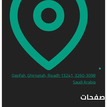
3260-3098 Qasifah, Ghirnatah, Riyadh 13241,
Saudi Arabia
صفحات