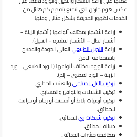
عملها على زراعة الأشجار والنجيل والورود فقط، على
عكس هوم جاردن التي تتمتع بتقديم كم هائل من
الخدمات لظهور الحديقة بشكل مثالي ومنها:
زراعة الأشجار بمختلف أنواعها ( أشجار الزينة –
أشجار الظل – الأشجار المثمرة – النخيل).
زراعة
النجيل الطبيعي
العالي الجودة والمصرح
باستخدامه الآمن.
زراعة الورود بمختلف أنواعها ( الورد الطبيعي – ورد
الزينة – الورد العطري – إلخ).
تركيب الثيل الصناعي
والعشب الجداري.
تركيب الشلالات والنوافير والمسابح.
تركيب أرضيات بلاط أو أسمنت أو رخام أو جرانيت
للحدائق.
تركيب شبكات ري
للحدائق.
صيانة الحدائق.
مكافحة حشرات الحدائق.