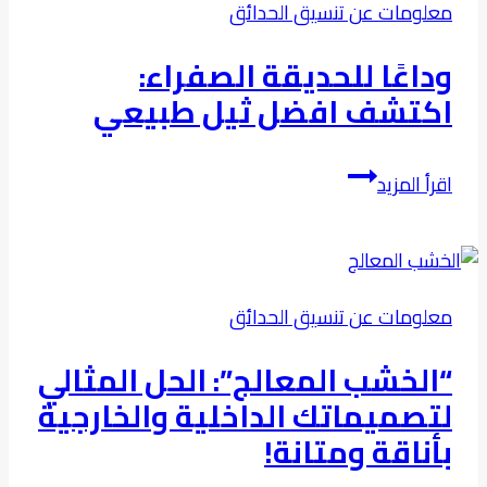
معلومات عن تنسيق الحدائق
ملاعب
كرة
وداعًا للحديقة الصفراء:
القدم
اكتشف افضل ثيل طبيعي
وداعًا
اقرأ المزيد
للحديقة
الصفراء:
اكتشف
افضل
معلومات عن تنسيق الحدائق
ثيل
طبيعي
“الخشب المعالج”: الحل المثالي
لتصميماتك الداخلية والخارجية
بأناقة ومتانة!