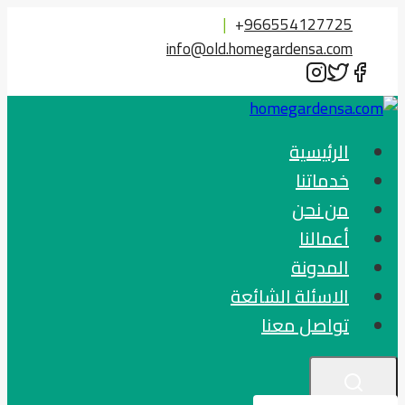
التجاوز
|
+
966554127725
إلى
info@old.homegardensa.com
المحتوى
الرئيسية
خدماتنا
من نحن
أعمالنا
المدونة
الاسئلة الشائعة
تواصل معنا