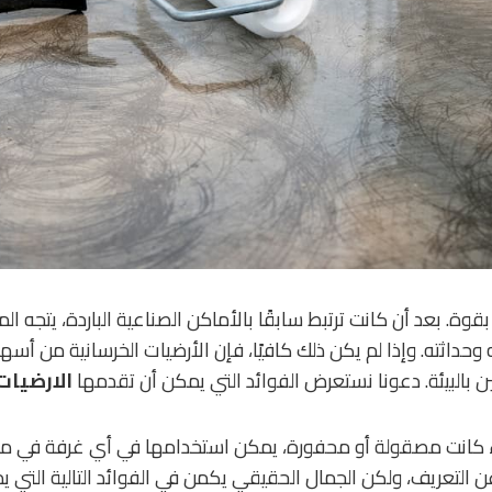
وة. بعد أن كانت ترتبط سابقًا بالأماكن الصناعية الباردة، يتجه ا
 وحداثته. وإذا لم يكن ذلك كافيًا، فإن الأرضيات الخرسانية من أس
هتمين بالبيئة. دعونا نستعرض الفوائد التي يمكن أن تقدمها
الارضيات
 كانت مصقولة أو محفورة، يمكن استخدامها في أي غرفة في منزل
ن التعريف، ولكن الجمال الحقيقي يكمن في الفوائد التالية التي ي