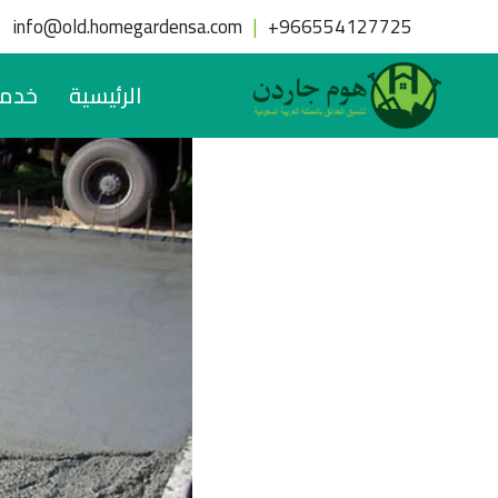
لتجاوز
info@old.homegardensa.com
|
+
966554127725
لى
لمحتوى
الرئيسية
خدما