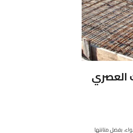
لك العصري
سواء، بفضل متانتها