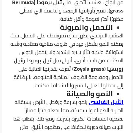
من أنواع العشب الأخرى، مثل
ثيل برمودا (Bermuda
grass)
، تتميز بأوراقها الرفيعة والناعمة التي تعطي
مظهرًا أكثر نعومة وأقل كثافة.
التحمل والمرونة
العشب الفرنسي يظهر قدرة متوسطة على التحمل، حيث
يمكنه النمو بشكل جيد في ظروف مناخية معتدلة وشبه
استوائية، ولكنه يتأثر بالبرد الشديد ولا يتحمل الدوس
المكثف. من ناحية أخرى، أنواع مثل
ثيل برمودا
و
ثيل
زويسيا (Zoysia grass)
تُعرف بقدرتها العالية على
التحمل ومقاومة الظروف المناخية المتنوعة، بالإضافة
إلى تحملها العالي للسير والأنشطة المكثفة.
النمو والصيانة
الثيل الفرنسي
ينمو بسرعة ويغطي الأرض بسيقانه
الجارية الطويلة والسميكة، مما يجعله خيارًا ممتازًا
لتغطية المساحات الكبيرة بسرعة. ومع ذلك، يتطلب هذا
النبات صيانة دورية للحفاظ على مظهره الأنيق، مثل