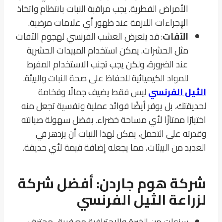
الأمراض الفطرية. يجب مراقبة النبات بانتظام واتخاذ
الإجراءات اللازمة عند ظهور أي علامات مرضية.
الآفات
: قد يتعرض العشب الفرنسي لهجوم الآفات
مثل الحشرات. يمكن استخدام المبيدات الحشرية
عند الضرورة، ولكن يجب تجنب الاستخدام المفرط
للمواد الكيميائية للحفاظ على صحة النبات والبيئة.
الثيل الفرنسي
ليس فقط يضيف جمالًا وفخامة
لحديقتك، بل يوفر أيضًا فوائد عملية ونفسية تجعل منه
اختيارًا ممتازًا لأي مساحة خضراء. بفضل سهولة صيانته
وقدرته على التحمل، يمكن لهذا النبات أن يزدهر في
العديد من البيئات، مما يجعله إضافة قيمة لأي حديقة.
شركة هوم جاردن: أفضل شركة
لزراعة الثيل الفرنسي
سنوات من الخبرة والاحترافية مع فريق محترف