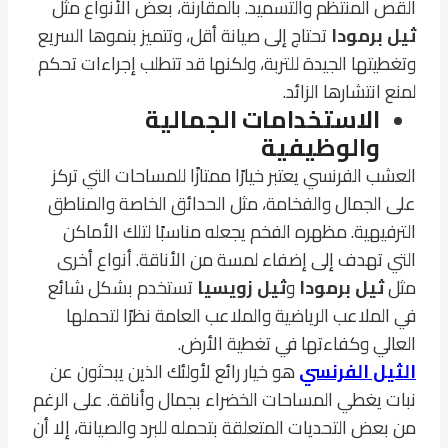
القص المنتظم والتسميد. بالمقارنة، بعض الأنواع مثل
ثيل برمودا
تحتاج إلى صيانة أقل، وتتميز بنموها السريع
وتغطيتها الجيدة للتربة، ولكنها قد تتطلب إجراءات تحكم
لمنع انتشارها الزائد.
الاستخدامات الجمالية
والوظيفية
العشب الفرنسي يعتبر خيارًا ممتازًا للمساحات التي تركز
على الجمال والفخامة، مثل الحدائق الخاصة والمناطق
الترفيهية. مظهره الفخم يجعله مناسبًا لتلك الأماكن
التي تهدف إلى إضفاء لمسة من الأناقة. أنواع أخرى
مثل
ثيل برمودا
و
ثيل زويسيا
تستخدم بشكل شائع
في الملاعب الرياضية والملاعب العامة نظرًا لتحملها
العالي وكفاءتها في تغطية الأرض.
الثيل الفرنسي
هو خيار رائع لأولئك الذين يبحثون عن
نبات يغطي المساحات الخضراء بجمال وأناقة. على الرغم
من بعض التحديات المتعلقة بتحمله للبرد والصيانة، إلا أن