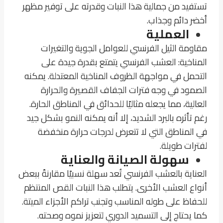
تستفيد من جمالية هذا النبات وقدرته على توفير مظهر
أخضر دائم وجذاب.
العملية
مقاومة الثيل الفرنسي للعوامل الجوية والتغيرات
المناخية:
العشب الفرنسي يتمتع بقدرة جيدة على
التحمل في مواجهة الظروف المناخية المعتدلة. يمكنه
الصمود في وجه فترات الجفاف القصيرة والحرارة
العالية، مما يجعله مثاليًا للحدائق في المناطق الحارة.
رغم تأثره بالبرد الشديد، إلا أنه يمكنه النمو بشكل جيد
في المناطق التي لا تتعرض لدرجات حرارة منخفضة
لفترات طويلة.
سهولة الصيانة والعناية
العناية بالعشب الفرنسي تُعد سهلة نسبيًا مقارنةً ببعض
أنواع العشب الأخرى. يتطلب هذا النبات القص المنتظم
للحفاظ على طوله المناسب وتجنب تراكم الأجزاء الميتة.
كما يحتاج إلى التسميد الدوري لتعزيز نموه وصحته.