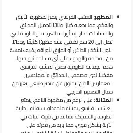
المظهر:
العشب الفرنسي يتميز بمظهره الأنيق
والفخم، مما يجعله خيارًا مثاليًا لتجميل الحدائق
والمساحات الخارجية. أوراقه العريضة والطويلة التي
تصل إلى 20 سم تضفي عليه مظهرًا كثيفًا وجذابًا.
اللون الأخضر الداكن أو المزرق لأوراقه يضيف لمسة
من الفخامة والهدوء على أي مساحة يُزرع فيها.
هذه الجمالية الطبيعية تجعل العشب الفرنسي
مفضلاً لدى مصممي الحدائق والمهندسين
المعماريين الذين يبحثون عن عنصر طبيعي يعزز من
جمال التصميم الخارجي.
المتانة:
على الرغم من مظهره الناعم، يتمتع
العشب الفرنسي بمتانة ملحوظة. سيقانه الجارية
الطويلة والسميكة تساعد في تثبيت النبات في
التربة بشكل قوي، مما يزيد من قدرته على