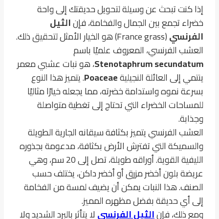
إذا كنت تبحث عن وسيلة لتحويل حديقتك إلى واحة
خضراء تجمع بين الجمال والفخامة، فإن
الثيل
الفرنسي
(France grass) هو الخيار الأمثل لتحقيق ذلك.
العشب الفرنسي، المعروف علميًا باسم
Stenotaphrum secundatum
، هو نبات عشبي معمر
ينتمي إلى العائلة النجيلية
Poaceae
. يتميز هذا النوع
بسرعة نموه واستدامة خضرته، مما يجعله خيارًا مثاليًا
للمساحات الخضراء التي تحتاج إلى تغطية متواصلة
وجذابة.
العشب الفرنسي يتميز بكثافة سيقانه الجارية الطويلة
والسميكة التي تفترش الأرض بكثافة، مدعومة بجذوره
الليفية القوية. أوراقه طويلة، تصل إلى 20 سم، وهي
عريضة بلون أخضر مزرق أو أخضر داكن، يختلف حسب
الصنف. هذا النبات يمكن أن يضيف لمسة من الفخامة
إلى أي حديقة بفضل مظهره المميز.
ومع ذلك، فإن
الثيل الفرنسي
لا يتأثر بالبرد الشديد ولا