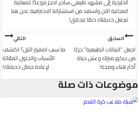
الخارجية إلى مشهد طبيعي ساحر. احجز موعدًا للمعاينة
المجانية الآن واستفد من استشاراتنا الاحترافية. نحن هنا
لنجعل حديقتك حلمًا يتحقق!
تصفّح
السابق
التالي
المقالات
اجعل “النباتات الطبيعية” جزءًا
ما سبب اصفرار الثيل؟ اكتشف
من ديكور منزلك وعش حياة
الأسباب والحلول الفعّالة
أكثر هناء وصحة!
لإعادة جمال حديقتك!
موضوعات ذات صلة