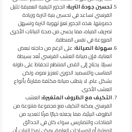
تحسين جودة التربة:
الجذور الليفية العميقة للثيل
الفرنسي تساعد في تحسين بنية التربة وزيادة
خصوبتها. هذه الجذور تعزز تهوية التربة وتسهل
تصريف المياه، مما يحسن من صحة النباتات الأخرى
المزروعة في نفس المنطقة.
سهولة الصيانة:
على الرغم من حاجته لبعض
العناية، فإن صيانة العشب الفرنسي تُعد بسيطة
نسبيًا. يحتاج إلى القص المنتظم للحفاظ على طوله
المناسب والتسميد الدوري لتعزيز نموه، ولكن
بشكل عام، لا يتطلب صيانة مكثفة مقارنةً بأنواع
العشب الأخرى.
التكيف مع الظروف المتغيرة:
العشب
الفرنسي يمكنه التكيف مع مجموعة متنوعة من
الظروف البيئية، مما يجعله خيارًا مرنًا للعديد من
المناخات والتضاريس. سواء كان في الحدائق
المنزلية أو المساحات العامة، يمكن لهذا النبات أن