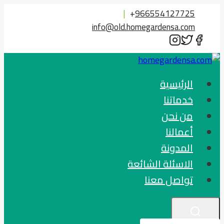
التجاوز
|
+
966554127725
إلى
info@old.homegardensa.com
المحتوى
الرئيسية
خدماتنا
من نحن
أعمالنا
المدونة
الاسئلة الشائعة
تواصل معنا