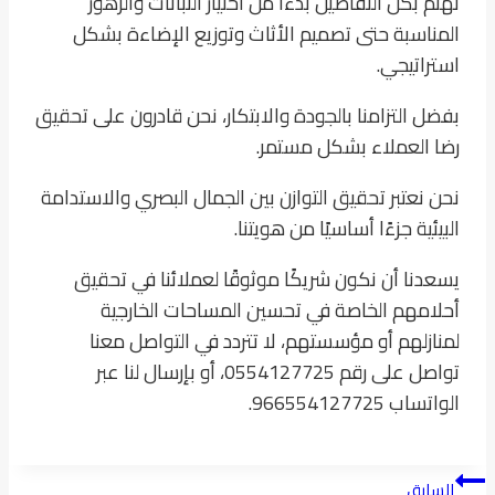
نهتم بكل التفاصيل بدءًا من اختيار النباتات والزهور
المناسبة حتى تصميم الأثاث وتوزيع الإضاءة بشكل
استراتيجي.
بفضل التزامنا بالجودة والابتكار، نحن قادرون على تحقيق
رضا العملاء بشكل مستمر.
نحن نعتبر تحقيق التوازن بين الجمال البصري والاستدامة
البيئية جزءًا أساسيًا من هويتنا.
يسعدنا أن نكون شريكًا موثوقًا لعملائنا في تحقيق
أحلامهم الخاصة في تحسين المساحات الخارجية
لمنازلهم أو مؤسستهم، لا تتردد في التواصل معنا
تواصل على رقم 0554127725، أو بإرسال لنا عبر
الواتساب 966554127725.
تصفّح
السابق