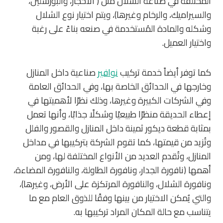
المختلفة في صناعة الشلال مثل ( الأحجار، والبورسلين،
والسيراميك، والرخام وغيرها)، ويتم اختيار نوع الشلال
وشكله والمادة المُستخدمة في صنعه بناءً على رغبة
واختيار العميل.
كما توفر أيضاً خدمة تركيب
نوافير
صناعية داخل المنازل
وخارجها في الحدائق الخاصة بها، وفي الحدائق العامة
وفي الشركات الكبيرة وغيرها، وذلك نظرًا لأهميتها في
إعطاء الحديقة منظرًا طبيعيًا وشكلًا جذابًا، وأنها تعمل
بمثابة قطعة ديكور ثمينة داخل المنازل والقصور والفلل
وتُزيد من قيمتها، كما تقوم الشركة بتركيبها في مداخل
المنازل، وتُقدم العديد من الأنواع المختلفة لها، ومن
أهمها (نافورة الجدار، ونافورة الطاولة، والنافورة المضاءة،
ونافورة الشلال، والنافورة المرتكزة على الأرض، وغيرها)،
والتي يُمكن الاختيار من بينها وفقًا للذوق العام مع ما
يتناسب مع حالة المكان المراد تركيبها به.