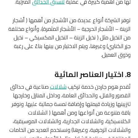
لها من أهمية كبيرة في عملية
تنسيق الحدائق
المنزلية.
توفر الشركة أنواع عديدة من الأشجار من أهمها ( أشجار
الزينة – الأشجار الحرجية – الأشجار المثمرة)، وأنواع مختلفة
من النخيل مثل ( نخيل الزينة – النخيل المكسيكي – نخيل
جزر الكناري) وغيرها، ويتم الاختيار من بينها بناءً على رغبة
وذوق العميل.
8. اختيار العناصر المائية
تُقدم هوم جاردن خدمة تركيب
شلالات
صناعية في حدائق
القصور والفلل، والحدائق العامة، وداخل المنازل وخارجها
لتزيينها وزيادة قيمتها وإضافة لمسة جمالية عليها. ونوفر
باقة متنوعة من أنواعها ومن أهمها ( الشلالات
الكلاسيكية، والشلالات الجدارية، والشلالات الموسيقية،
والشلالات الزخرفية، وغيرها) ونستخدم العديد من الخامات