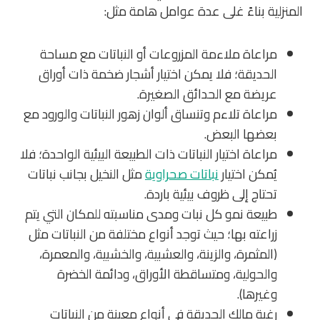
المنزلية بناءً غلى عدة عوامل هامة مثل:
مراعاة ملاءمة المزروعات أو النباتات مع مساحة
الحديقة؛ فلا يمكن اختيار أشجار ضخمة ذات أوراق
عريضة مع الحدائق الصغيرة.
مراعاة تلاءم وتنساق ألوان زهور النباتات والورود مع
بعضها البعض.
مراعاة اختيار النباتات ذات الطبيعة البيئية الواحدة؛ فلا
يُمكن اختيار
نباتات صحراوية
مثل النخيل بجانب نباتات
تحتاج إلى ظروف بيئية باردة.
طبيعة نمو كل نبات ومدى مناسبته للمكان التي يتم
زراعته بها؛ حيث توجد أنواع مختلفة من النباتات مثل
(المثمرة، والزينة، والعشبية، والخشبية، والمعمرة،
والحولية، ومتساقطة الأوراق، ودائمة الخضرة
وغيرها).
رغبة مالك الحديقة في أنواع معينة من النباتات