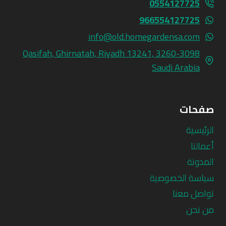
0554127725
966554127725
info@old.homegardensa.com
3260-3098 Qasifah, Ghirnatah, Riyadh 13241,
Saudi Arabia
صفحات
الرئيسية
أعمالنا
المدونة
سياسة الخصوصية
تواصل معنا
من نحن