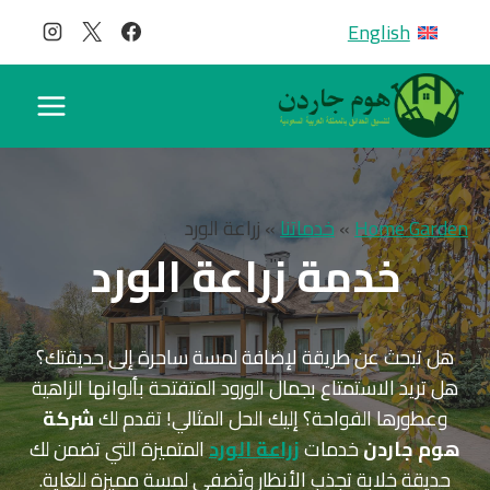
لتجاوز
English
لى
لمحتوى
Home Garden
»
خدماتنا
»
زراعة الورد
خدمة زراعة الورد
هل تبحث عن طريقة لإضافة لمسة ساحرة إلى حديقتك؟
هل تريد الاستمتاع بجمال الورود المتفتحة بألوانها الزاهية
وعطورها الفواحة؟ إليك الحل المثالي! تقدم لك
شركة
هوم جاردن
خدمات
زراعة الورد
المتميزة التي تضمن لك
حديقة خلابة تجذب الأنظار وتُضفي لمسة مميزة للغاية.