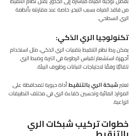
بفضل توجيه المياه مباشرة إلى الجذور، يقلل نظام التنقيط
من فاقد المياه بسبب التبخر، خاصة عند مقارنته بأنظمة
الري السطحي.
تكنولوجيا الري الذكي
:
يمكن ربط نظم التنقيط بتقنيات الري الذكي، مثل استخدام
أجهزة استشعار لقياس الرطوبة في التربة وضبط الري
تلقائيًا وفقًا لاحتياجات النباتات وظروف البيئة.
تعتبر
شبكة الري بالتنقيط
أداة حيوية للمحافظة على
الموارد المائية وتحسين كفاءة الري في مختلف التطبيقات
الزراعية.
خطوات تركيب شبكات الري
بالتنقيط