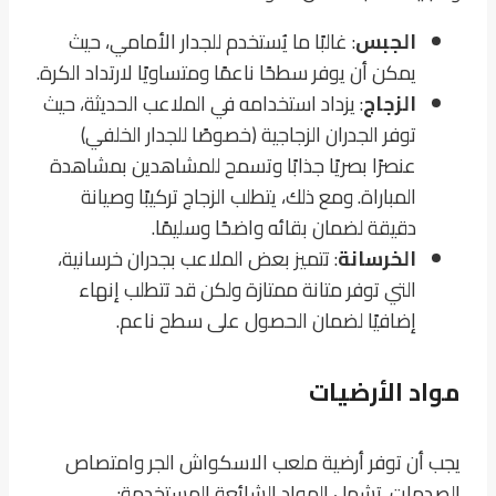
الجبس
: غالبًا ما يُستخدم للجدار الأمامي، حيث
يمكن أن يوفر سطحًا ناعمًا ومتساويًا لارتداد الكرة.
الزجاج
: يزداد استخدامه في الملاعب الحديثة، حيث
توفر الجدران الزجاجية (خصوصًا للجدار الخلفي)
عنصرًا بصريًا جذابًا وتسمح للمشاهدين بمشاهدة
المباراة. ومع ذلك، يتطلب الزجاج تركيبًا وصيانة
دقيقة لضمان بقائه واضحًا وسليمًا.
الخرسانة
: تتميز بعض الملاعب بجدران خرسانية،
التي توفر متانة ممتازة ولكن قد تتطلب إنهاء
إضافيًا لضمان الحصول على سطح ناعم.
مواد الأرضيات
يجب أن توفر أرضية ملعب الاسكواش الجر وامتصاص
الصدمات. تشمل المواد الشائعة المستخدمة: