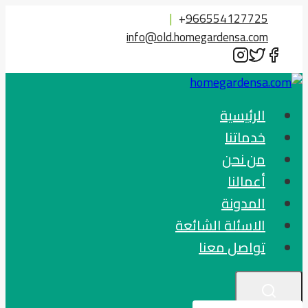
التجاوز
|
+
966554127725
إلى
info@old.homegardensa.com
المحتوى
الرئيسية
خدماتنا
من نحن
أعمالنا
المدونة
الاسئلة الشائعة
تواصل معنا