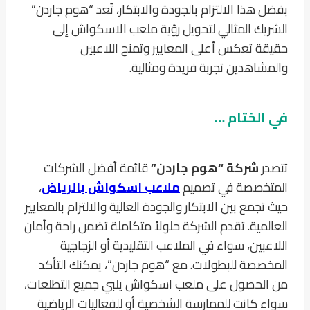
بفضل هذا الالتزام بالجودة والابتكار، تُعد “هوم جاردن”
الشريك المثالي لتحويل رؤية ملعب الاسكواش إلى
حقيقة تعكس أعلى المعايير وتمنح اللاعبين
والمشاهدين تجربة فريدة ومثالية.
في الختام …
تتصدر
شركة “هوم جاردن”
قائمة أفضل الشركات
المتخصصة في تصميم
ملاعب اسكواش بالرياض
،
حيث تجمع بين الابتكار والجودة العالية والالتزام بالمعايير
العالمية. تقدم الشركة حلولاً متكاملة تضمن راحة وأمان
اللاعبين، سواء في الملاعب التقليدية أو الزجاجية
المخصصة للبطولات. مع “هوم جاردن”، يمكنك التأكد
من الحصول على ملعب اسكواش يلبي جميع التطلعات،
سواء كانت للممارسة الشخصية أو للفعاليات الرياضية