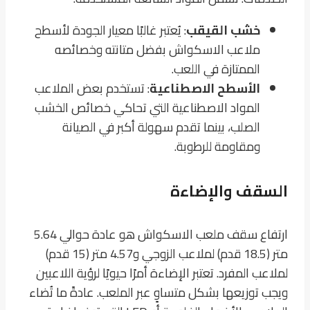
خشب القيقب
: يُعتبر غالبًا معيار الجودة لأسطح
ملاعب الاسكواش بفضل متانته وخصائصه
الممتازة في اللعب.
الأسطح الاصطناعية
: تستخدم بعض الملاعب
المواد الاصطناعية التي تحاكي خصائص الخشب
الصلب، بينما تقدم سهولة أكبر في الصيانة
ومقاومة للرطوبة.
السقف والإضاءة
ارتفاع سقف ملعب الاسكواش هو عادة حوالي 5.64
متر (18.5 قدم) لملاعب الزوجي و4.57 متر (15 قدم)
لملاعب المفرد. تعتبر الإضاءة أمرًا حيويًا لرؤية اللاعبين
ويجب توزيعها بشكل متساوٍ عبر الملعب. عادةً ما تُضاء