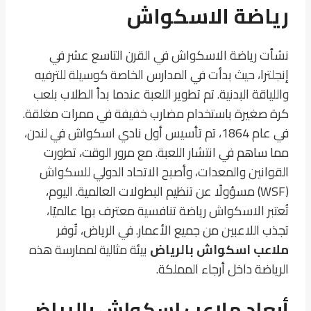
رياضة الاسكواش
نشأت رياضة الاسكواش في القرن التاسع عشر في
إنجلترا، حيث بدأت في المدارس الخاصة كوسيلة للترفيه
واللياقة البدنية. تم تطوير اللعبة عندما بدأ الطلاب بلعب
كرة صغيرة باستخدام مضارب خفيفة في ممرات مغلقة.
في عام 1864، تم تأسيس أول نادي اسكواش في لندن،
مما ساهم في انتشار اللعبة. مع مرور الوقت، تطورت
القوانين والمعدات، وأصبح الاتحاد الدولي للسكواش
(WSF) مسؤولًا عن تنظيم البطولات العالمية. اليوم،
تُعتبر الاسكواش رياضة تنافسية معترف بها عالميًا،
تجذب اللاعبين من جميع الأعمار. في الرياض، تُوفر
ملاعب اسكواش بالرياض
بيئة مثالية لممارسة هذه
الرياضة داخل أرجاء المملكة.
أبعاد ملاعب اسكواش بالرياض