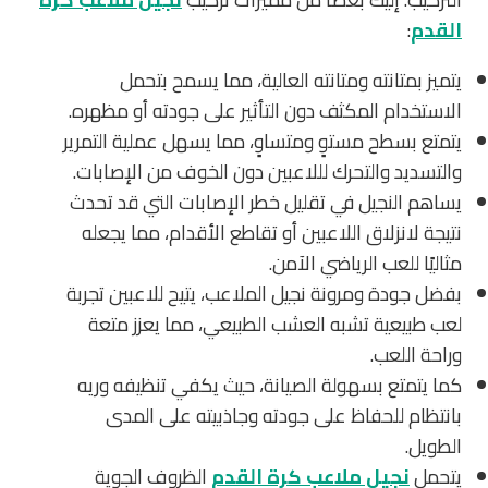
القدم
:
يتميز بمتانته ومتانته العالية، مما يسمح بتحمل
الاستخدام المكثف دون التأثير على جودته أو مظهره.
يتمتع بسطح مستوٍ ومتساوٍ، مما يسهل عملية التمرير
والتسديد والتحرك لللاعبين دون الخوف من الإصابات.
يساهم النجيل في تقليل خطر الإصابات التي قد تحدث
نتيجة لانزلاق اللاعبين أو تقاطع الأقدام، مما يجعله
مثاليًا للعب الرياضي الآمن.
بفضل جودة ومرونة نجيل الملاعب، يتيح للاعبين تجربة
لعب طبيعية تشبه العشب الطبيعي، مما يعزز متعة
وراحة اللعب.
كما يتمتع بسهولة الصيانة، حيث يكفي تنظيفه وريه
بانتظام للحفاظ على جودته وجاذبيته على المدى
الطويل.
يتحمل
نجيل ملاعب كرة القدم
الظروف الجوية