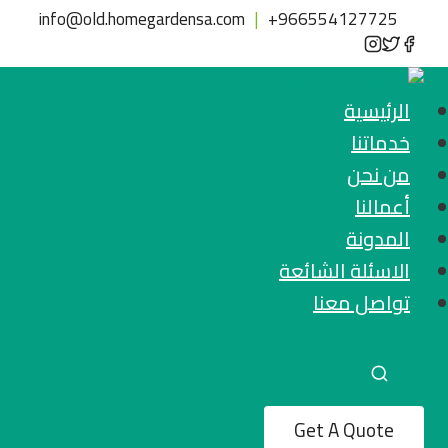
لتجاوز
info@old.homegardensa.com
|
+
966554127725
لى
لمحتوى
الرئيسية
خدماتنا
من نحن
أعمالنا
المدونة
الاسئلة الشائعة
تواصل معنا
Get A Quote