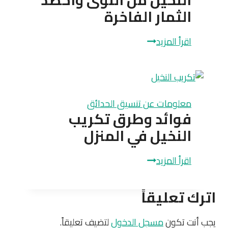
النخيل من النوى واحصد
الثمار الفاخرة
اكتشف
اقرأ المزيد
أسرار
نجاح
زراعة
النخيل
معلومات عن تنسيق الحدائق
من
فوائد وطرق تكريب
النوى
النخيل في المنزل
واحصد
الثمار
فوائد
اقرأ المزيد
الفاخرة
وطرق
تكريب
اترك تعليقاً
النخيل
في
يجب أنت تكون
مسجل الدخول
لتضيف تعليقاً.