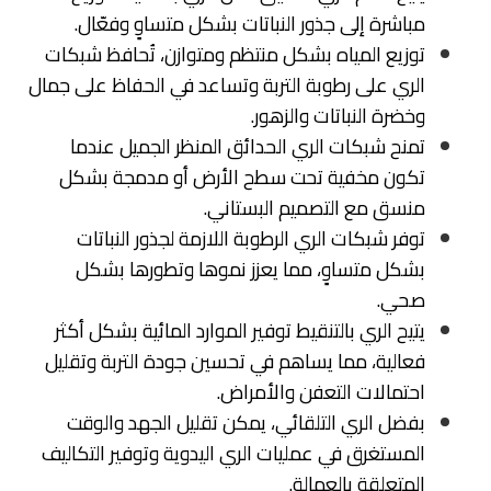
مباشرة إلى جذور النباتات بشكل متساوٍ وفعّال.
توزيع المياه بشكل منتظم ومتوازن، تُحافظ شبكات
الري على رطوبة التربة وتساعد في الحفاظ على جمال
وخضرة النباتات والزهور.
تمنح شبكات الري الحدائق المنظر الجميل عندما
تكون مخفية تحت سطح الأرض أو مدمجة بشكل
منسق مع التصميم البستاني.
توفر شبكات الري الرطوبة اللازمة لجذور النباتات
بشكل متساوٍ، مما يعزز نموها وتطورها بشكل
صحي.
يتيح الري بالتنقيط توفير الموارد المائية بشكل أكثر
فعالية، مما يساهم في تحسين جودة التربة وتقليل
احتمالات التعفن والأمراض.
بفضل الري التلقائي، يمكن تقليل الجهد والوقت
المستغرق في عمليات الري اليدوية وتوفير التكاليف
المتعلقة بالعمالة.