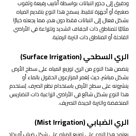
ودقيق إلى جذور النباتات بواسطة أنابيب رفيعة وثقوب
صغيرة أو أجهزة تنقيط. يسمح هذا النوع بتقديم المياه
بشكل فعال إلى النباتات فقط دون هدر، مما يجعله خيارًا
مثاليًا للمناطق ذات الجفاف الشديد وللزراعة في الأراضي
القاحلة أو المناطق ذات التربة الرملية.
الري السطحي (Surface Irrigation)
يتضمن هذا النوع من الري توزيع المياه على سطح الأرض
بشكل مباشر، حيث يُغمر المزارعون الحقول بالماء أو
ينشرونه على سطح الأرض باستخدام نظم الصرف. يُستخدم
هذا النوع بشكل شائع في الأراضي الزراعية ذات التضاريس
المنخفضة والتربة الجيدة التصريف.
الري الضبابي (Mist Irrigation)
يعتمد هذا النوع على توزيع المياه على شكل ضباب أو رذاذ