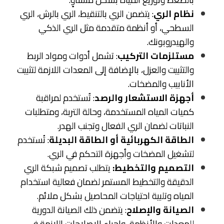
نظام الري
: يتضمن الري بالتنقيط، الري بالرش، الري
السطحي، أو أنظمة متقدمة مثل الري الذكي
والهيدروبونك.
مستلزمات التركيب
: تشمل أدوات ومواد الربط
والتثبيت والعزل، بالإضافة إلى المعدات اللازمة لتثبيت
الأنابيب والمضخات.
أجهزة الاستشعار والرصد
: تُستخدم لمراقبة
كميات المياه المستخدمة، وحالة التربة، ومتطلبات
النباتات لضمان الري الفعال وتجنب الهدر.
الطاقة الكهربائية أو الطاقة البديلة
: تُستخدم
لتشغيل المضخات وأجهزة التحكم في الري.
التصميم والتخطيط:
يتطلب تصميم شبكة الري
الدقيقة والتخطيط المستمر لضمان فعالية استخدام
المياه وتلبية احتياجات المحاصيل بشكل ملائم.
الصيانة والإصلاح
: يتضمن ذلك الصيانة الدورية
للمعدات والأنظمة، وإجراء الإصلاحات اللازمة في