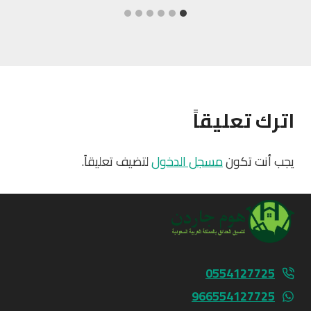
اترك تعليقاً
يجب أنت تكون
مسجل الدخول
لتضيف تعليقاً.
0554127725
966554127725