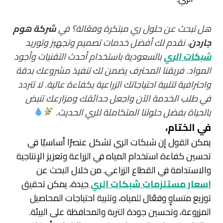
هل تبحث عن حلول ري مبتكرة وفعّالة؟ في
شركة هوم
جاردن
، نقدم لك أفضل خدمات تصميم وتجهيز وتوريد
شبكات الري
بالسعودية باستخدام أحدث التقنيات وأجود
المواد. فريقنا المحترف يضمن لك تنفيذ مشروعك بدقة
واحترافية لتلبية احتياجاتك الزراعية بكفاءة عالية. لا تتردد
في طلب الخدمة الآن واجعل حدائقك ومزارعك تنبض
بالحياة بفضل حلولنا المتكاملة للري الحديث.
في الختام،
يمكن القول إن شبكات الري تشكل عنصرًا أساسيًا في
تحسين كفاءة استخدام المياه في الزراعة وتعزيز الإنتاجية
والاستدامة في القطاع الزراعي. من خلال البحث عن
اسعار مستلزمات شبكات الري
جيدة، يمكن تحقيق
توزيع متساوٍ وفعّال للمياه، وتلبية احتياجات المحاصيل
المزروعة، وتحسين جودة التربة والمحافظة على البيئة.