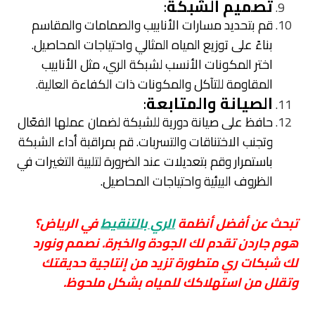
تصميم الشبكة
:
قم بتحديد مسارات الأنابيب والصمامات والمقاسم
بناءً على توزيع المياه المثالي واحتياجات المحاصيل.
اختر المكونات الأنسب لشبكة الري، مثل الأنابيب
المقاومة للتآكل والمكونات ذات الكفاءة العالية.
الصيانة والمتابعة
:
حافظ على صيانة دورية للشبكة لضمان عملها الفعّال
وتجنب الاختناقات والتسربات. قم بمراقبة أداء الشبكة
باستمرار وقم بتعديلات عند الضرورة لتلبية التغيرات في
الظروف البيئية واحتياجات المحاصيل.
تبحث عن أفضل أنظمة
الري بالتنقيط
في الرياض؟
هوم جاردن تقدم لك الجودة والخبرة.
نصمم ونورد
لك شبكات ري متطورة تزيد من إنتاجية حديقتك
وتقلل من استهلاكك للمياه بشكل ملحوظ.