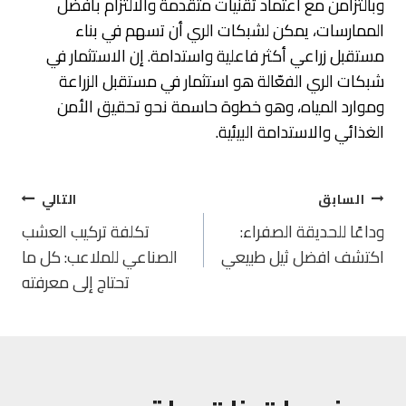
وبالتزامن مع اعتماد تقنيات متقدمة والالتزام بأفضل
الممارسات، يمكن لشبكات الري أن تسهم في بناء
مستقبل زراعي أكثر فاعلية واستدامة. إن الاستثمار في
شبكات الري الفعّالة هو استثمار في مستقبل الزراعة
وموارد المياه، وهو خطوة حاسمة نحو تحقيق الأمن
الغذائي والاستدامة البيئية.
تصفّح
السابق
التالي
المقالات
وداعًا للحديقة الصفراء:
تكلفة تركيب العشب
اكتشف افضل ثيل طبيعي
الصناعي للملاعب: كل ما
تحتاج إلى معرفته