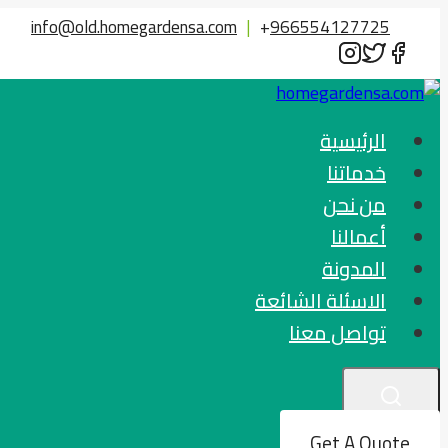
التجاوز
info@old.homegardensa.com
|
+
966554127725
إلى
المحتوى
الرئيسية
خدماتنا
من نحن
أعمالنا
المدونة
الاسئلة الشائعة
تواصل معنا
Get A Quote