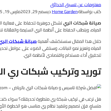
معلومات عن تنسيق الحدائق
كتب بواسطة:
Home Garden
ديسمبر 29, 2023
مارس 19, 2025
صيانة شبكات الري
تشكل جوهرية للحفاظ على فعالية الن
المياه، ويتطلب الحفاظ على أنظمة الري السليمة والفعّالة ت
خلال هذا المقال سنستكشف أهمية
صيانة شبكات الري
المياه وتعزيز نمو النباتات، وسنلقي الضوء على عوامل تحديد
لتحقيق أداء مستدام واقتصادي لأنظمة الري.
توريد وتركيب
شبكات ري ال
هل ترغب في تركيب شبكة ري متطورة لحديقتك؟ سواء كنت تب
متساوٍ، فإن تصميم وتنفيذ نظام ري مناسب هو الخطوة الأو