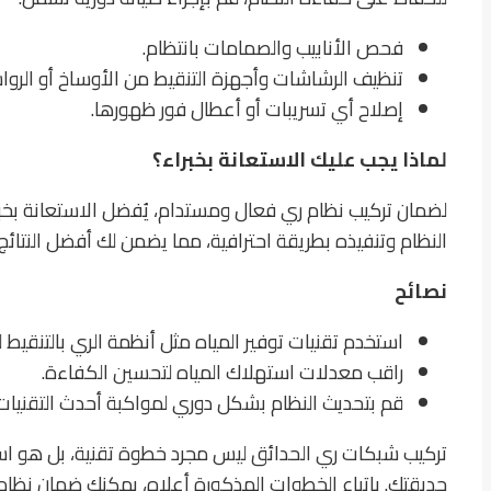
فحص الأنابيب والصمامات بانتظام.
تنظيف الرشاشات وأجهزة التنقيط من الأوساخ أو الروا
إصلاح أي تسريبات أو أعطال فور ظهورها.
لماذا يجب عليك الاستعانة بخبراء؟
لضمان تركيب نظام ري فعال ومستدام، يُفضل الاستعانة ب
النظام وتنفيذه بطريقة احترافية، مما يضمن لك أفضل النتائج
نصائح
استخدم تقنيات توفير المياه مثل أنظمة الري بالتنقيط لت
راقب معدلات استهلاك المياه لتحسين الكفاءة.
قم بتحديث النظام بشكل دوري لمواكبة أحدث التقنيات
تركيب شبكات ري الحدائق ليس مجرد خطوة تقنية، بل هو است
حديقتك. باتباع الخطوات المذكورة أعلاه، يمكنك ضمان نظام